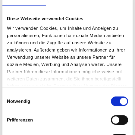
Rohfett
26,0 %
Rohasche
5,3 %
Diese Webseite verwendet Cookies
Feuchtigkeit
8,5 %
Wir verwenden Cookies, um Inhalte und Anzeigen zu
personalisieren, Funktionen für soziale Medien anbieten
Dokumente
zu können und die Zugriffe auf unsere Website zu
pdf
Rinderstross 10.26.pdf
analysieren. Außerdem geben wir Informationen zu Ihrer
Verwendung unserer Website an unsere Partner für
soziale Medien, Werbung und Analysen weiter. Unsere
Partner führen diese Informationen möglicherweise mit
Bezeichnung :
Rinderstross 4-10 cm kg
weiteren Daten zusammen, die Sie ihnen bereitgestellt
Art.-Nr. :
00051
haben oder die sie im Rahmen Ihrer Nutzung der Dienste
EAN :
4037238000515
gesammelt haben.
Einwilligungsauswahl
VE :
5 kg
Notwendig
kg
Präferenzen
Bezeichnung :
Rinderstross 4-10 cm 1 kg
Art.-Nr. :
00059
EAN :
4037238000591