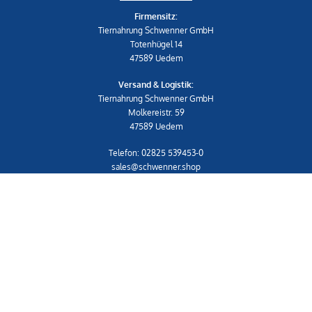
Firmensitz:
Tiernahrung Schwenner GmbH
Totenhügel 14
47589 Uedem
Versand & Logistik:
Tiernahrung Schwenner GmbH
Molkereistr. 59
47589 Uedem
Telefon: 02825 539453-0
sales@schwenner.shop
IMPRESSUM
|
AGB
Shop
Widerrufsrecht & Widerrufsformular
Datenschutzerklärung