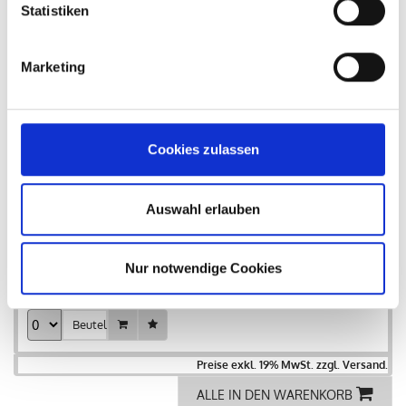
Statistiken
VE :
5 Beutel
Beutel
Marketing
Bezeichnung :
Rinderstross 4-10 cm 500 g
Art.-Nr. :
10158
EAN :
4037238101580
Cookies zulassen
VE :
5 Beutel
Beutel
Auswahl erlauben
Bezeichnung :
Rinderstross 4-10 cm 250 g
Art.-Nr. :
00053
Nur notwendige Cookies
EAN :
4037238000539
VE :
10 Beutel
Beutel
Preise exkl. 19% MwSt. zzgl. Versand.
ALLE IN DEN WARENKORB