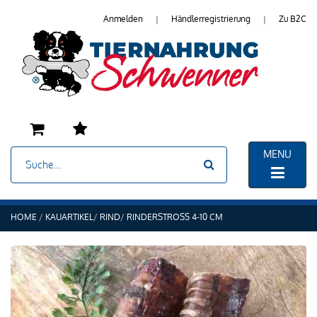
Anmelden
Händlerregistrierung
Zu B2C
|
|
MENU
HOME
KAUARTIKEL
RIND
RINDERSTROSS 4-10 CM