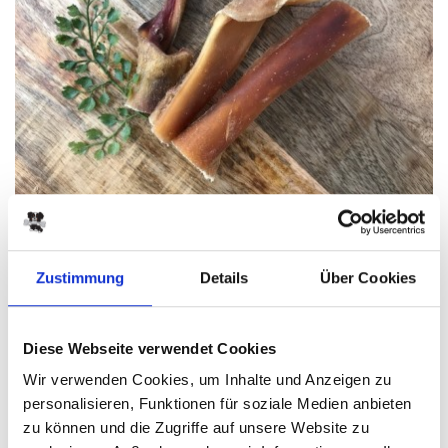
zurück
Rinderkopfhaut 15 cm
Zustimmung
Details
Über Cookies
PRODUKTINFO
Diese Webseite verwendet Cookies
Rinderhaut getrocknet und geschnitten
Wir verwenden Cookies, um Inhalte und Anzeigen zu
personalisieren, Funktionen für soziale Medien anbieten
Dokumente
zu können und die Zugriffe auf unsere Website zu
pdf
Rinderkopfhaut.pdf