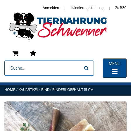
Anmelden
Händlerregistrierung
Zu B2C
|
|
MENU
HOME
KAUARTIKEL
RIND
RINDERKOPFHAUT 15 CM