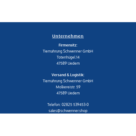
Unternehmen
Firmensitz:
Tiernahrung Schwenner GmbH
Totenhügel 14
47589 Uedem
Versand & Logistik:
Tiernahrung Schwenner GmbH
Molkereistr. 59
47589 Uedem
Telefon: 02825 539453-0
sales@schwenner.shop
IMPRESSUM
|
AGB
Shop