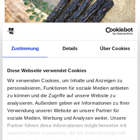
Zustimmung
Details
Über Cookies
Diese Webseite verwendet Cookies
zurück
Wir verwenden Cookies, um Inhalte und Anzeigen zu
Knabberstangen Pferd
personalisieren, Funktionen für soziale Medien anbieten
zu können und die Zugriffe auf unsere Website zu
19 cm
analysieren. Außerdem geben wir Informationen zu Ihrer
Verwendung unserer Website an unsere Partner für
PRODUKTINFO
soziale Medien, Werbung und Analysen weiter. Unsere
Partner führen diese Informationen möglicherweise mit
Dokumente
weiteren Daten zusammen, die Sie ihnen bereitgestellt
pdf
Knabberstangen Pferd.pdf