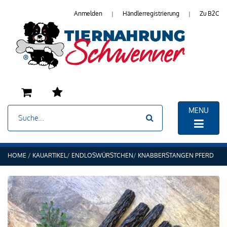
Anmelden
Händlerregistrierung
Zu B2C
|
|
MENU
HOME
KAUARTIKEL
ENDLOSWÜRSTCHEN
KNABBERSTANGEN PFERD