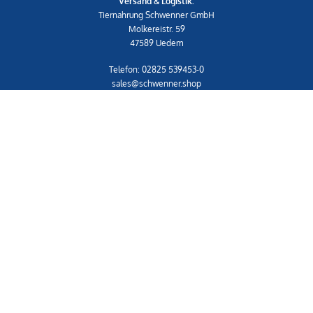
Versand & Logistik:
Tiernahrung Schwenner GmbH
Molkereistr. 59
47589 Uedem
Telefon: 02825 539453-0
sales@schwenner.shop
IMPRESSUM
|
AGB
Shop
Widerrufsrecht & Widerrufsformular
Datenschutzerklärung
© Copyright 2021 – Alle Inhalte, insbesondere Texte, Fotografien und Grafiken sind
urheberrechtlich geschützt. Alle Rechte, einschließlich der Vervielfältigung,
Veröffentlichung, Bearbeitung und Übersetzung, bleiben vorbehalten, [ts-
snack.com].
© 2018 Copyright Programmierung und Design - IT-Center Viebrock GmbH