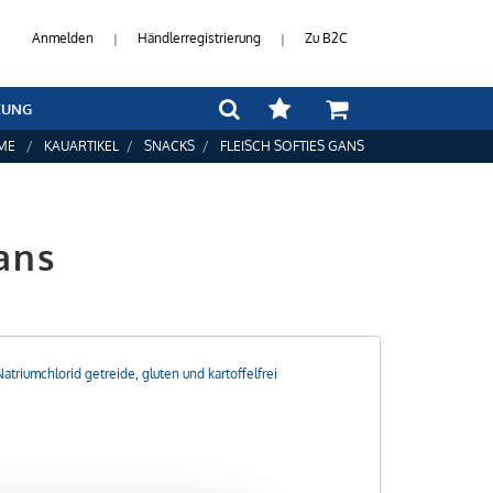
Anmelden
Händlerregistrierung
Zu B2C
|
|
ZUNG
ME
KAUARTIKEL
SNACKS
FLEISCH SOFTIES GANS
ans
triumchlorid getreide, gluten und kartoffelfrei