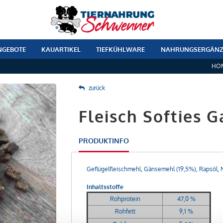
NGEBOTE
KAUARTIKEL
TIEFKÜHLWARE
NAHRUNGSERGÄN
HO
zurück
Fleisch Softies G
PRODUKTINFO
Geflügelfleischmehl, Gänsemehl (19,5%), Rapsöl, Na
Inhaltsstoffe
Rohprotein
47,0 %
Rohfett
9,1 %