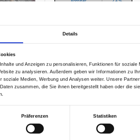
Rohfaser
2,4 %
Rohasche
13,5 %
Feuchtigkeit
21,0 %
Details
r.
EAN
VE
Menge
Cookies
4037238002625
8 Beutel
nhalte und Anzeigen zu personalisieren, Funktionen für soziale
Beute
Website zu analysieren. Außerdem geben wir Informationen zu I
r soziale Medien, Werbung und Analysen weiter. Unsere Partner
 Daten zusammen, die Sie ihnen bereitgestellt haben oder die s
n.
Präferenzen
Statistiken