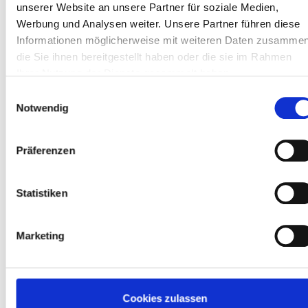
unserer Website an unsere Partner für soziale Medien,
Rohfett
%
Werbung und Analysen weiter. Unsere Partner führen diese
Rohfaser
8,4 %
Informationen möglicherweise mit weiteren Daten zusammen
Rohasche
6,93 %
die Sie ihnen bereitgestellt haben oder die sie im Rahmen
Staerke
6,99%
Ihrer Nutzung der Dienste gesammelt haben.
Einwilligungsauswahl
Notwendig
Bezeichnung :
Mohrrübenraspel 1 kg
Präferenzen
Art.-Nr. :
31016
EAN :
VE :
5 Beutel
Statistiken
Beutel
Marketing
Preise exkl. 7% MwSt. zzgl. Versand.
ALLE IN DEN WARENKORB
Cookies zulassen