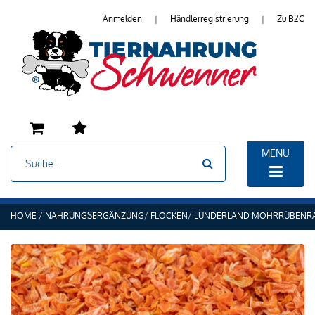
Anmelden
Händlerregistrierung
Zu B2C
|
|
MENU
HOME
NAHRUNGSERGÄNZUNG
FLOCKEN
LUNDERLAND MOHRRÜBENRA