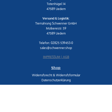
Totenhügel 14
47589 Uedem
Versand & Logistik:
Tiernahrung Schwenner GmbH
Molkereistr. 59
47589 Uedem
Telefon: 02825 539453-0
sales@schwenner.shop
IMPRESSUM
|
AGB
Shop
Widerrufsrecht & Widerrufsformular
Datenschutzerklärung
© Copyright 2021 – Alle Inhalte, insbesondere Texte, Fotografien und Grafiken sind
urheberrechtlich geschützt. Alle Rechte, einschließlich der Vervielfältigung,