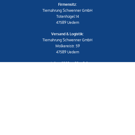
Firmensitz:
Tiernahrung Schwenner GmbH
Totenhügel 14
47589 Uedem
Versand & Logistik:
Tiernahrung Schwenner GmbH
Molkereistr. 59
47589 Uedem
Telefon: 02825 539453-0
shop@schwenner.shop
IMPRESSUM
|
AGB
Shop
Widerrufsrecht & Widerrufsformular
Datenschutzerklärung
Versand- & Zahlungsbedingungen