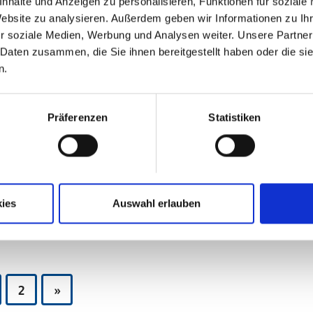
nhalte und Anzeigen zu personalisieren, Funktionen für soziale
toffel
Kartoffel
Kartoffe
ab
ab
Website zu analysieren. Außerdem geben wir Informationen zu I
ties Käse
Softies Pferd
Softies 
3,25 €
3,25 €
ahrung
Tiernahrung
Tiernahrung
r soziale Medien, Werbung und Analysen weiter. Unsere Partner
enner
Schwenner
Schwenner
 Daten zusammen, die Sie ihnen bereitgestellt haben oder die s
n.
Präferenzen
Statistiken
cker
Snacker
Snacker
ab
ab
ekt
Lachs
Lamm
ies
Auswahl erlauben
2,99 €
2,99 €
 Dog
Mera Dog
Mera Dog
2
»