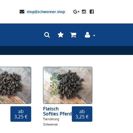
shop@schwenner.shop
Fleisch
ab
ab
Softies Pferd
3,25 €
3,25 €
Tiernahrung
Schwenner