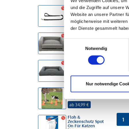
Wir verwenden Cookies, um I
Kar
Nylon Leine
und die Zugriffe auf unsere 
Sof
Hunter
Tiern
Website an unsere Partner fü
ab 8,04 €
Schw
möglicherweise mit weiteren
der Dienste gesammelt habe
Sofa CityStyle
Trixie
Einwilligungsauswahl
ab 51,99 €
Notwendig
Vital Bett Pulito
Trixie
ab 75,99 €
Sna
Ins
Nur notwendige Cook
Mera
Pylonen Hindernis
Set
Trixie
ab 34,99 €
Floh &
1
Zeckenschutz Spot
On Für Katzen