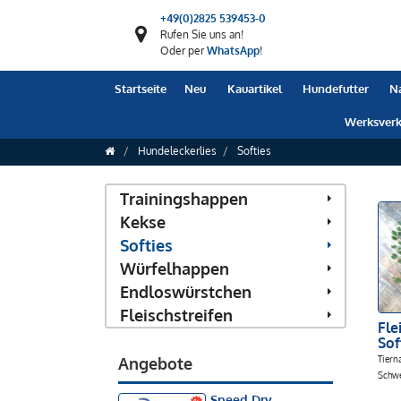
+49(0)2825 539453-0
Rufen Sie uns an!
Oder per
WhatsApp
!
Startseite
Neu
Kauartikel
Hundefutter
N
Werksverk
Hundeleckerlies
Softies
Trainingshappen
Kekse
Softies
Würfelhappen
Endloswürstchen
Fleischstreifen
Fle
Sof
Angebote
Tiern
Schw
Speed Dry