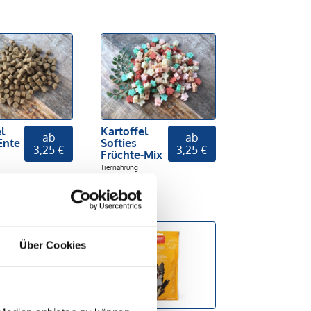
l
Kartoffel
ab
ab
Ente
Softies
3,25 €
3,25 €
Früchte-Mix
Tiernahrung
Schwenner
Über Cookies