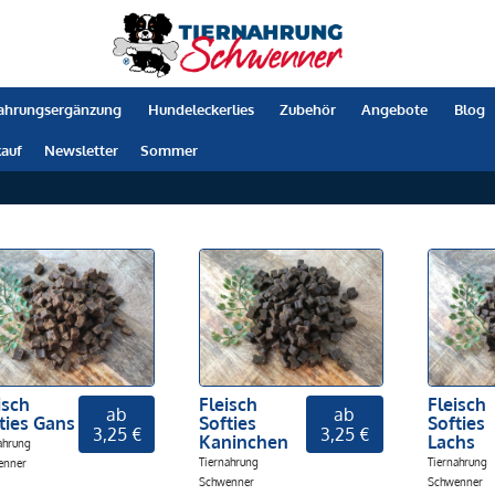
ahrungsergänzung
Hundeleckerlies
Zubehör
Angebote
Blog
auf
Newsletter
Sommer
isch
Fleisch
Fleisch
ab
ab
ties Gans
Softies
Softies
3,25 €
3,25 €
Kaninchen
Lachs
ahrung
Tiernahrung
Tiernahrung
enner
Schwenner
Schwenner