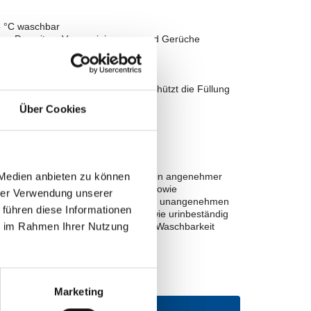
95 °C waschbar
ime, Parasiten, Verunreinigungen und Gerüche
ffflocken (Memory-Effekt)
enbezug (Polyurethan/Polyester) schützt die Füllung
dwäsche
Über Cookies
 Medien anbieten zu können
rch den bei 95 °C waschbaren Bezug in angenehmer
 Arten von Ungeziefer und Keimen, sowie
hrer Verwendung unserer
zuverlässig entfernen, sodass keine unangenehmen
 führen diese Informationen
fläche ist wasserundurchlässig sowie urinbeständig
ie im Rahmen Ihrer Nutzung
or Verunreinigungen. Durch die hohe Waschbarkeit
r.
Marketing
Menge