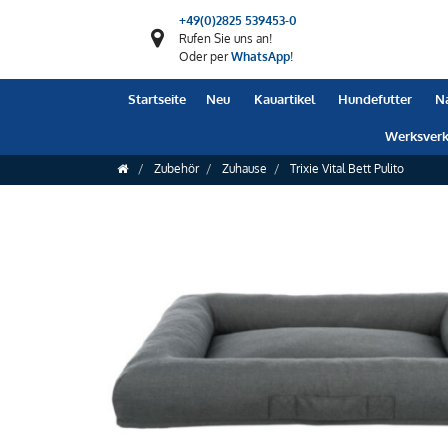
+49(0)2825 539453-0
Rufen Sie uns an!
Oder per
WhatsApp
!
Startseite
Neu
Kauartikel
Hundefutter
N
Werksverk
Zubehör
Zuhause
Trixie Vital Bett Pulito