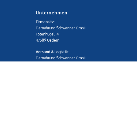
Unternehmen
Firmensitz:
Tiernahrung Schwenner GmbH
Totenhügel 14
47589 Uedem
Versand & Logistik:
Tiernahrung Schwenner GmbH
Molkereistr. 59
47589 Uedem
Telefon: 02825 539453-0
shop@schwenner.shop
IMPRESSUM
|
AGB
© Copyright 2025 – Alle Inhalte, insbesondere Texte, Fot
Veröffentlichung, Bearbeitung und Übersetzung, bleiben