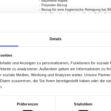
- Baumwoll-Haptik
- Polyester-Bezug
- Bezug für eine hygienische Reinigung bei 
- hohe Waschtemperatur entfernt effektiv Ke
- Liegefläche aus viskoelastischen Schaumsto
- Rand: Polyestervlies-Füllung
- mit fest integriertem Kissen
- wasserabweisender und urinbeständiger Inn
vor Feuchtigkeit und Verunreinigungen: Han
Details
- mit Tragegriff
- Bezug abnehmbar
- für Allergiker geeignet
- hergestellt in der EU
Cookies
nhalte und Anzeigen zu personalisieren, Funktionen für soziale
Die Serie Pulito zeichnet sich besonders du
Baumwoll-Haptik aus. So lassen sich jegliche
Website zu analysieren. Außerdem geben wir Informationen zu I
Hautschuppen und andere Verunreinigungen 
r soziale Medien, Werbung und Analysen weiter. Unsere Partner
Gerüche entstehen. Der Innenbezug der Liege
 Daten zusammen, die Sie ihnen bereitgestellt haben oder die s
und schützt so die viskoelastische Füllung v
eignet sich diese Serie auch ideal für Allergike
n.
Präferenzen
Statistiken
Preis
Verfügbar
inkl. MwSt.