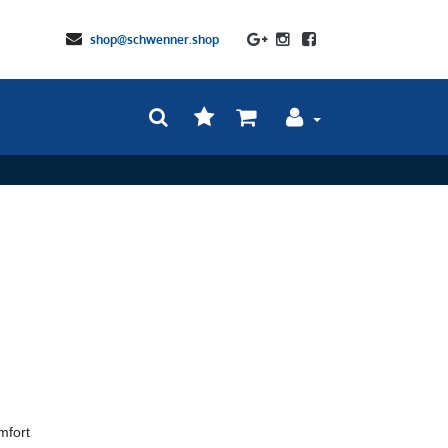
shop@schwenner.shop
mfort