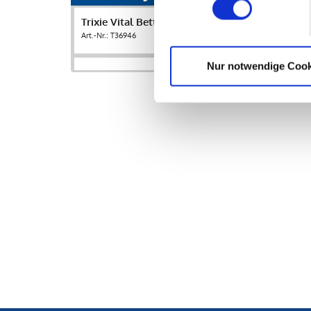
Trixie Vital Bett Pulito 80 x 60 cm, grau
Art.-Nr.: T36946
Nur notwendige Cook