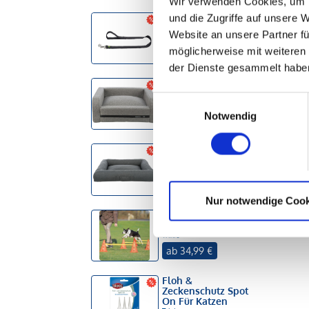
Wir verwenden Cookies, um I
Nylon Leine
und die Zugriffe auf unsere 
Hunter
Website an unsere Partner fü
ab 8,04 €
möglicherweise mit weiteren
der Dienste gesammelt habe
Sofa CityStyle
Trixie
Einwilligungsauswahl
ab 51,99 €
Notwendig
Vital Bett Pulito
Trixie
ab 75,99 €
Nur notwendige Cook
Pylonen Hindernis
Set
Trixie
ab 34,99 €
Floh &
Zeckenschutz Spot
On Für Katzen