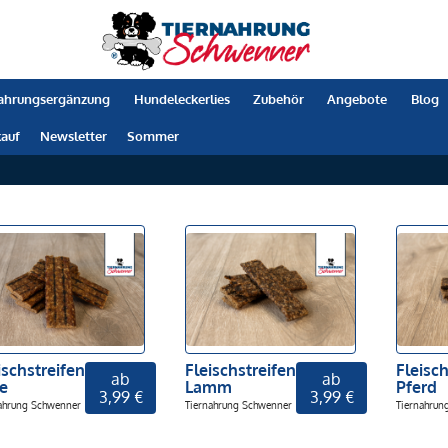
ahrungsergänzung
Hundeleckerlies
Zubehör
Angebote
Blog
auf
Newsletter
Sommer
ischstreifen
Fleischstreifen
Fleisch
ab
ab
e
Lamm
Pferd
3,99 €
3,99 €
ahrung Schwenner
Tiernahrung Schwenner
Tiernahrun