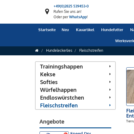
+49(0)2825 539453-0
Rufen Sie uns an!
Oder per
WhatsApp
!
Startseite
Neu
Kauartikel
Hundefutter
N
Werksverk
Hundeleckerlies
Fleischstreifen
Trainingshappen
Kekse
Softies
Würfelhappen
Endloswürstchen
Fleischstreifen
Fle
Ent
Angebote
Tiern
Speed Dry