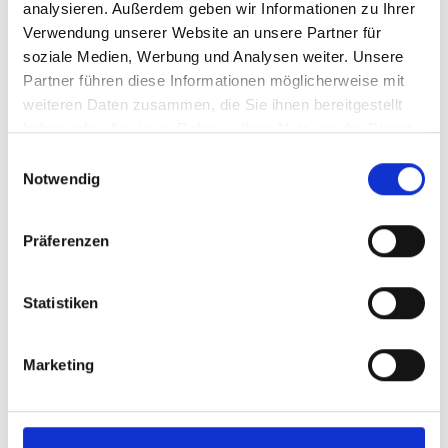
analysieren. Außerdem geben wir Informationen zu Ihrer
Verwendung unserer Website an unsere Partner für
soziale Medien, Werbung und Analysen weiter. Unsere
Partner führen diese Informationen möglicherweise mit
weiteren Daten zusammen, die Sie ihnen bereitgestellt
haben oder die sie im Rahmen Ihrer Nutzung der Dienste
gesammelt haben.
Einwilligungsauswahl
Notwendig
TIERNAHRUNG
Präferenzen
SCHWENNER
Natürliche & artgerechte
Statistiken
Tiernahrung vom Niederrhein
Vom Fachmann selbst werden seit 1983 in unserem
Marketing
Unternehmen ausschließlich frische Waren aus EG-
Schlachtbetrieben zu natürlichen Hundesnacks verarbeitet.
Qualität, schonende Produktion und erstklassige Waren
sind für uns wichtigste Voraussetzung für die
Gesunderhaltung und das Wohlergehen ihres vierbeinigen