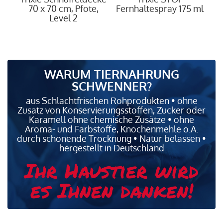
15
70 x 70 cm, Pfote,
Fernhaltespray 175 ml
Level 2
WARUM TIERNAHRUNG
SCHWENNER?
aus Schlachtfrischen Rohprodukten • ohne
Zusatz von Konservierungsstoffen, Zucker oder
Karamell ohne chemische Zusätze • ohne
Aroma- und Farbstoffe, Knochenmehle o.A.
durch schonende Trocknung • Natur belassen •
hergestellt in Deutschland
Ihr Haustier wird
es Ihnen danken!