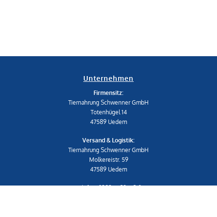
Unternehmen
Firmensitz:
Tiernahrung Schwenner GmbH
Totenhügel 14
47589 Uedem
Versand & Logistik:
Tiernahrung Schwenner GmbH
Molkereistr. 59
47589 Uedem
Telefon: 02825 539453-0
shop@schwenner.shop
IMPRESSUM
|
AGB