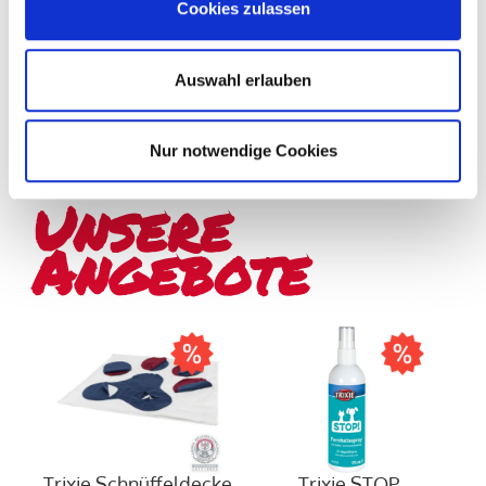
Cookies zulassen
Freundes. Die sorgfältige Herstellung unserer reinen
Naturprodukte garantiert gleichbleibende Frische und
Qualität.
Auswahl erlauben
MEHR ÜBER UNS
Nur notwendige Cookies
Unsere
Angebote
Trixie Schnüffeldecke
Trixie STOP