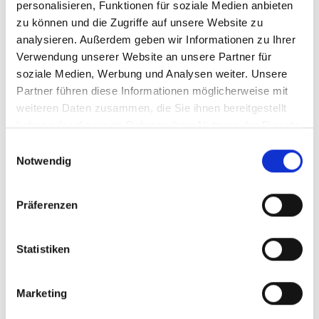
personalisieren, Funktionen für soziale Medien anbieten
zu können und die Zugriffe auf unsere Website zu
Softies sind kleine, weiche Leckerchen, die sich
analysieren. Außerdem geben wir Informationen zu Ihrer
hervorragend für das Training oder für Spielzeug, welches
Verwendung unserer Website an unsere Partner für
befüllbar ist, eignen.
soziale Medien, Werbung und Analysen weiter. Unsere
Getreide- und glutenfrei.
Partner führen diese Informationen möglicherweise mit
weiteren Daten zusammen, die Sie ihnen bereitgestellt
haben oder die sie im Rahmen Ihrer Nutzung der Dienste
gesammelt haben.
Einwilligungsauswahl
Fleisch Softies Gans 200 g
Bezeichnung :
Notwendig
Art.-Nr.: 00262
3,25 €
Preis
:
16,25 € | kg
inkl. MwSt.
Präferenzen
Verfügbar :
50
Beutel
Statistiken
Preise inkl. 7% MwSt. zzgl.
Versand
. Lagerartikel lieferbar in 1-3
Werktagen
Marketing