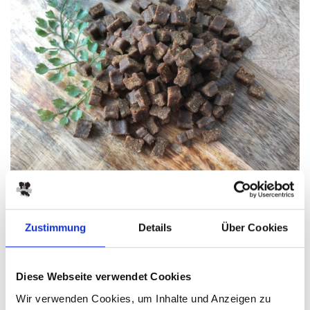
zurück
Fleisch Softies Gans
Zustimmung
Details
Über Cookies
getreide und glutenfrei
Diese Webseite verwendet Cookies
PRODUKTINFO
ZUSAMMENSETZUNG
Wir verwenden Cookies, um Inhalte und Anzeigen zu
FÜTTERUNGSEMPFEHLUNG