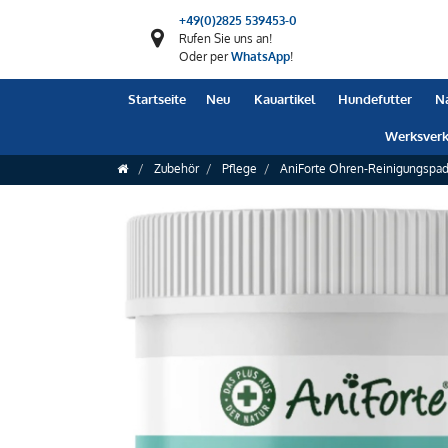
+49(0)2825 539453-0
Rufen Sie uns an!
Oder per
WhatsApp
!
Startseite
Neu
Kauartikel
Hundefutter
N
Werksverk
Zubehör
Pflege
AniForte Ohren-Reinigungspad