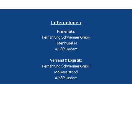
Unternehmen
Firmensitz:
Tiernahrung Schwenner GmbH
Totenhügel 14
47589 Uedem
Versand & Logistik:
Tiernahrung Schwenner GmbH
Molkereistr. 59
47589 Uedem
Telefon: 02825 539453-0
shop@schwenner.shop
IMPRESSUM
|
AGB
Shop
Widerrufsrecht & Widerrufsformular