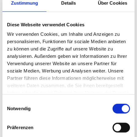
Zustimmung
Details
Über Cookies
Haustierkost
PRODUKTINFO
ZUSAMMENSETZUNG
Diese Webseite verwendet Cookies
FÜTTERUNGSEMPFEHLUNG
Wir verwenden Cookies, um Inhalte und Anzeigen zu
personalisieren, Funktionen für soziale Medien anbieten
Tierische Fette sind eine wichtige Grundlage für eine
zu können und die Zugriffe auf unsere Website zu
ausgewogene Ernährung. Gerade bei besonders aktiven
analysieren. Außerdem geben wir Informationen zu Ihrer
Hunden und schlechten Futterverwertern kann durch die
Verwendung unserer Website an unsere Partner für
Zugabe von zusätzlichem Fett einem Gewichtsverlust
vorgebeugt werden. Geeignet für alle gesunden Hunde
soziale Medien, Werbung und Analysen weiter. Unsere
jeglichen Alters, die nicht zu Übergewicht neigen.
Partner führen diese Informationen möglicherweise mit
weiteren Daten zusammen, die Sie ihnen bereitgestellt
haben oder die sie im Rahmen Ihrer Nutzung der Dienste
gesammelt haben.
Einwilligungsauswahl
Notwendig
BARF Pferdefett 250 g
Bezeichnung :
Art.-Nr.: H5108-1
Präferenzen
1,49 €
Preis
:
5,96 € | kg
inkl. MwSt.
Verfügbar :
31