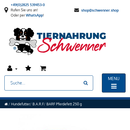
+49(0)2825 539453-0
Rufen Sie uns an!
shop@schwenner.shop
Oder per
WhatsApp
!
MENU
Hundefutter
B.A.R.F
BARF Pferdefett 250 g