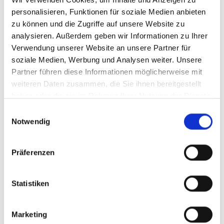
personalisieren, Funktionen für soziale Medien anbieten
PRODUKTINFO
zu können und die Zugriffe auf unsere Website zu
analysieren. Außerdem geben wir Informationen zu Ihrer
- Größe M: 40 - 55 cm
Verwendung unserer Website an unsere Partner für
- aus hochwertigem und strapazierfähigem Nylonmaterial
soziale Medien, Werbung und Analysen weiter. Unsere
- durch Schieber stufenlos verstellbar
- mit praktischem Steckverschluss
Partner führen diese Informationen möglicherweise mit
weiteren Daten zusammen, die Sie ihnen bereitgestellt
haben oder die sie im Rahmen Ihrer Nutzung der Dienste
gesammelt haben.
Einwilligungsauswahl
Notwendig
Hunter Nylon Halsband L - marine
Bezeichnung :
Art.-Nr.: H43958
12,59 €
Preis
:
17,99 €
inkl. MwSt.
Präferenzen
Verfügbar :
1
Stück
Statistiken
Preise inkl. 19% MwSt. zzgl.
Versand
. Lagerartikel lieferbar in 1-3
Werktagen
Marketing