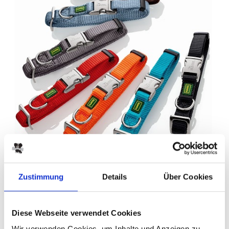
Zustimmung
Details
Über Cookies
zurück
Nylon Halsband L
Diese Webseite verwendet Cookies
Hunter
Wir verwenden Cookies, um Inhalte und Anzeigen zu