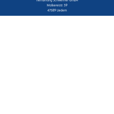
Tiernahrung Schwenner GmbH
Molkereistr. 59
47589 Uedem
Telefon: 02825 539453-0
shop@schwenner.shop
IMPRESSUM
|
AGB
Shop
Widerrufsrecht & Widerrufsformular
Datenschutzerklärung
Versand- & Zahlungsbedingungen