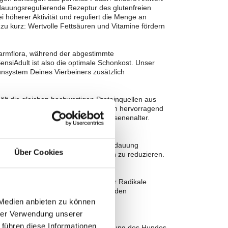
erdauungsregulierende Rezeptur des glutenfreien
i höherer Aktivität und reguliert die Menge an
zu kurz: Wertvolle Fettsäuren und Vitamine fördern
armflora, während der abgestimmte
SensiAdult ist also die optimale Schonkost. Unser
system Deines Vierbeiners zusätzlich
ält die gleichen hochwertigen Proteinquellen aus
ra SensiJunior – somit eignet es sich hervorragend
llung nach dem Eintritt ins Erwachsenenalter.
auliche Proteinquellen können die Verdauung
Über Cookies
elfen, die Menge der Ausscheidungen zu reduzieren.
önnen die schädigende Wirkung freier Radikale
ebildet werden. L-Carnitin unterstützt den
len.
 Medien anbieten zu können
hrer Verwendung unserer
 führen diese Informationen
sind Zeichen einer optimalen Ernährung des Hundes.