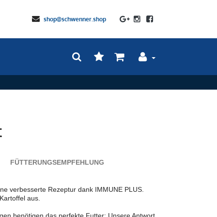
shop@schwenner.shop
t
FÜTTERUNGSEMPFEHLUNG
ine verbesserte Rezeptur dank IMMUNE PLUS.
artoffel aus.
gen benötigen das perfekte Futter: Unsere Antwort