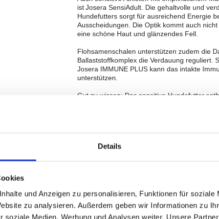
ist Josera SensiAdult. Die gehaltvolle und v
Hundefutters sorgt für ausreichend Energie be
Ausscheidungen. Die Optik kommt auch nicht 
eine schöne Haut und glänzendes Fell.
Flohsamenschalen unterstützen zudem die D
Ballaststoffkomplex die Verdauung reguliert. 
Josera IMMUNE PLUS kann das intakte Immun
unterstützen.
Gut zu wissen: Das sensitive Hundefutter enth
Lachs und Ente wie unser Aufzuchtfutter Jose
als dessen Nachfolger zur problemlosen Umste
Gute Verdauung:
Spezielle diätetische Fasern und leicht verd
Details
regulieren. Die einzigartige Rezeptur kann h
Leistung:
Wertvolle Antioxidantien wie Vitamin E & C k
Cookies
mindern, die u. a. bei körperlicher Aktivität g
Fettstoffwechsel und hilft, Energie bereitzustel
nhalte und Anzeigen zu personalisieren, Funktionen für soziale
Website zu analysieren. Außerdem geben wir Informationen zu I
Haut & Fell
r soziale Medien, Werbung und Analysen weiter. Unsere Partner
Ein glänzendes Fell sowie eine schöne Haut 