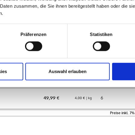
Dafür sorgen wertvolle Fettsäuren, Vitamine 
 Daten zusammen, die Sie ihnen bereitgestellt haben oder die s
organisch gebundenen Form.
n.
Präferenzen
Statistiken
Preis
Verfügbar
inkl. MwSt.
2,95 €
5,89 €
12
3,27 € | kg
ies
Auswahl erlauben
17,99 €
6
6,00 € | kg
49,99 €
6
4,00 € | kg
Preise inkl. 7