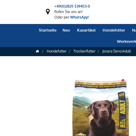
+49(0)2825 539453-0
Rufen Sie uns an!
Oder per
WhatsApp
!
Startseite
Neu
Kauartikel
Hundefutter
N
Werksverk
Hundefutter
Trockenfutter
Josera SensiAdult