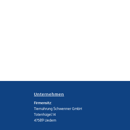
Unternehmen
Firmensitz:
Tiernahrung Schwenner GmbH
Totenhügel 14
47589 Uedem