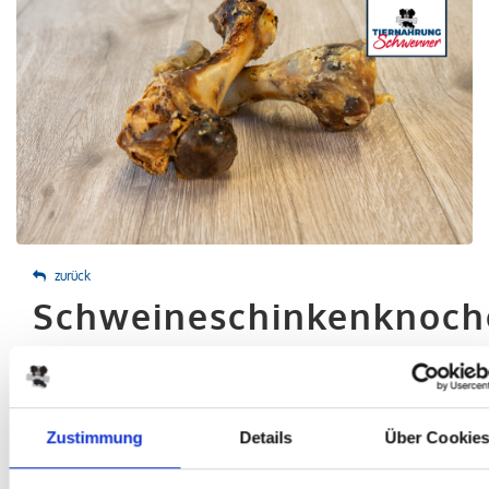
zurück
Schweineschinkenknoch
PRODUKTINFO
ZUSAMMENSETZUNG
FÜTTERUNGSEMPFEHLUNG
Zustimmung
Details
Über Cookie
Unser "Kleiner" unter den Knochen. Schonend getrockneter
Schweineschinkenknochen mit Fleischresten, der absolute