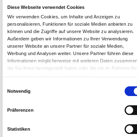
Liebling unter den Fellnasen. Wird gerne geknabbert, reinigt
Diese Webseite verwendet Cookies
die Zähne und liefert wichtiges Calcium.
Wir verwenden Cookies, um Inhalte und Anzeigen zu
HÄRTEGRAD:
personalisieren, Funktionen für soziale Medien anbieten zu
können und die Zugriffe auf unsere Website zu analysieren.
Außerdem geben wir Informationen zu Ihrer Verwendung
unserer Website an unsere Partner für soziale Medien,
Schweineschinkenknochen 1 Stück
Bezeichnung :
Werbung und Analysen weiter. Unsere Partner führen diese
Art.-Nr.: 10044
Informationen möglicherweise mit weiteren Daten zusammen
1,95 €
Preis
:
1,95 € | Stück
inkl. MwSt.
die Sie ihnen bereitgestellt haben oder die sie im Rahmen Ihr
Verfügbar :
13
Nutzung der Dienste gesammelt haben.
Stück
Einwilligungsauswahl
Notwendig
Preise inkl. 7% MwSt. zzgl.
Versand
. Lagerartikel lieferbar in 1-3
Werktagen
Präferenzen
Statistiken