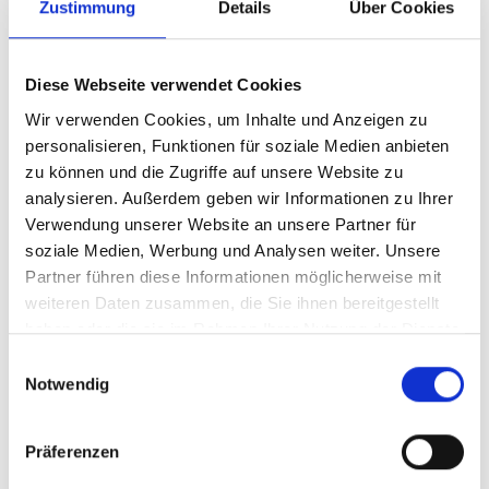
Zustimmung
Details
Über Cookies
Schwenner Dosenfleisch Lamm
Diese Webseite verwendet Cookies
Wir verwenden Cookies, um Inhalte und Anzeigen zu
personalisieren, Funktionen für soziale Medien anbieten
zu können und die Zugriffe auf unsere Website zu
analysieren. Außerdem geben wir Informationen zu Ihrer
Schwenner Dosenfleisch Lamm 400 g
Bezeichnung :
Verwendung unserer Website an unsere Partner für
Art.-Nr.: 30510
1,99 €
Preis
:
4,98 € | kg
soziale Medien, Werbung und Analysen weiter. Unsere
inkl. MwSt.
Partner führen diese Informationen möglicherweise mit
Verfügbar :
gerade vergriffen
weiteren Daten zusammen, die Sie ihnen bereitgestellt
Dose
haben oder die sie im Rahmen Ihrer Nutzung der Dienste
gesammelt haben.
Benachrichtigen Sie mich, sobald der Artikel
Einwilligungsauswahl
lieferbar ist.
Notwendig
Schwenner Dosenfleisch Lamm 800 g
Bezeichnung :
Präferenzen
Art.-Nr.: 30511