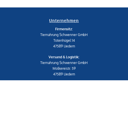
Unternehmen
Firmensitz:
Tiernahrung Schwenner GmbH
Totenhügel 14
47589 Uedem
Versand & Logistik:
Tiernahrung Schwenner GmbH
Molkereistr. 59
47589 Uedem
Telefon: 02825 539453-0
shop@schwenner.shop
IMPRESSUM
|
AGB
Shop
Widerrufsrecht & Widerrufsformular
Datenschutzerklärung