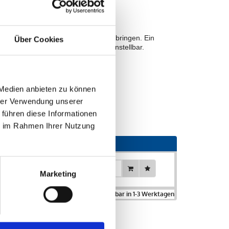
nd leicht Kommandos oder Tricks beibringen. Ein
Über Cookies
gen Auslastung. Der Clicker-Ton ist einstellbar.
 Medien anbieten zu können
hrer Verwendung unserer
 führen diese Informationen
ie im Rahmen Ihrer Nutzung
Menge
Stück
Marketing
% MwSt. zzgl.
Versand
. Lagerartikel lieferbar in 1-3 Werktagen