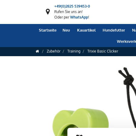
+49(0)2825 539453-0
Rufen Sie uns an!
Oder per
WhatsApp
!
Startseite
Neu
Kauartikel
Hundefutter
N
Werksverk
Zubehör
Training
Trixie Basic Clicker