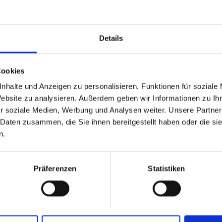
- mit Elastikband
- Kunststoff/Metall
- Farbe: diverse
Mit dem Clicker können Sie ihrem Tier spiele
Details
ideales Hilfsmiitel fürs Training und der richti
Cookies
nhalte und Anzeigen zu personalisieren, Funktionen für soziale
Website zu analysieren. Außerdem geben wir Informationen zu I
r soziale Medien, Werbung und Analysen weiter. Unsere Partner
 Daten zusammen, die Sie ihnen bereitgestellt haben oder die s
n.
Preis
Verfügbar
inkl. MwSt.
2,99 €
6
Präferenzen
Statistiken
Preise inkl. 19