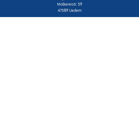
Molkereistr. 59
47589 Uedem
Telefon: 02825 539453-0
shop@schwenner.shop
IMPRESSUM
|
AGB
Shop
Widerrufsrecht & Widerrufsformular
Datenschutzerklärung
Versand- & Zahlungsbedingungen