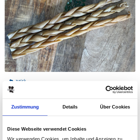
zurück
Ziegenhautzöpfe 30
cm 250 g
Zustimmung
Details
Über Cookies
PRODUKTINFO
ZUSAMMENSETZUNG
FÜTTERUNGSEMPFEHLUNG
Diese Webseite verwendet Cookies
Wir verwenden Cookies, um Inhalte und Anzeigen zu