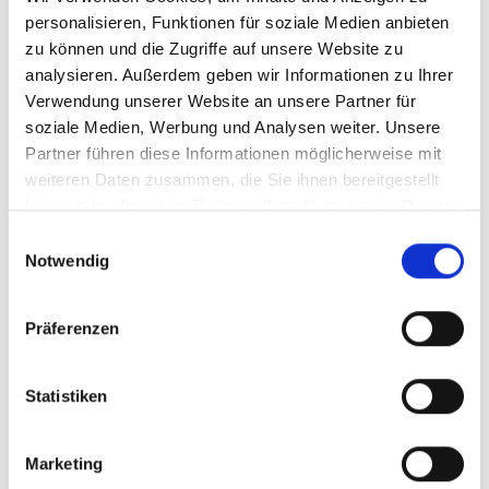
Handgeflochtene Kauzöpfe aus Ziegenhaut.
personalisieren, Funktionen für soziale Medien anbieten
Schonend luftgetrocknet, besonders zäh und frei von
zu können und die Zugriffe auf unsere Website zu
Zusätzen – für langanhaltenden Kauspaß.
analysieren. Außerdem geben wir Informationen zu Ihrer
Die feste Struktur unterstützt Zahnreinigung und
Kaumuskulatur und eignet sich auch für sensible
Verwendung unserer Website an unsere Partner für
Hunde oder Ausschlussdiäten.
soziale Medien, Werbung und Analysen weiter. Unsere
Partner führen diese Informationen möglicherweise mit
HÄRTEGRAD:
weiteren Daten zusammen, die Sie ihnen bereitgestellt
haben oder die sie im Rahmen Ihrer Nutzung der Dienste
gesammelt haben.
Einwilligungsauswahl
Notwendig
Ziegenhautzöpfe 30 cm 250 g
Bezeichnung :
Art.-Nr.: 70603
9,99 €
Preis
:
39,96 € | kg
inkl. MwSt.
Präferenzen
Verfügbar :
52
Beutel
Statistiken
Preise inkl. 19% MwSt. zzgl.
Versand
. Lagerartikel lieferbar in 1-3
Werktagen
Marketing