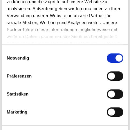
zu können und die Zugriffe auf unsere Website zu
Nicht so groß, aber großartig im Geschmack. Ziegenohren
analysieren. Außerdem geben wir Informationen zu Ihrer
sind vor allem für sensible Hunde bestens geeignet.
Verwendung unserer Website an unsere Partner für
HÄRTEGRAD:
soziale Medien, Werbung und Analysen weiter. Unsere
Partner führen diese Informationen möglicherweise mit
weiteren Daten zusammen, die Sie ihnen bereitgestellt
haben oder die sie im Rahmen Ihrer Nutzung der Dienste
Ziegenohren 200 g
Bezeichnung :
gesammelt haben.
Einwilligungsauswahl
Art.-Nr.: 70601
Notwendig
7,99 €
Preis
:
39,95 € | kg
inkl. MwSt.
Verfügbar :
82
Präferenzen
Beutel
Preise inkl. 19% MwSt. zzgl.
Versand
. Lagerartikel lieferbar in 1-3
Statistiken
Werktagen
Marketing