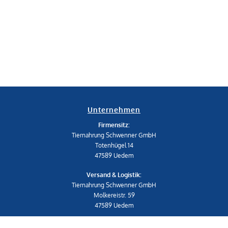
Unternehmen
Firmensitz:
Tiernahrung Schwenner GmbH
Totenhügel 14
47589 Uedem
Versand & Logistik:
Tiernahrung Schwenner GmbH
Molkereistr. 59
47589 Uedem
Telefon: 02825 539453-0